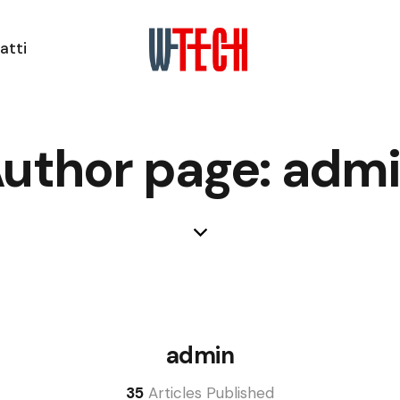
atti
uthor page: adm
admin
35
Articles Published