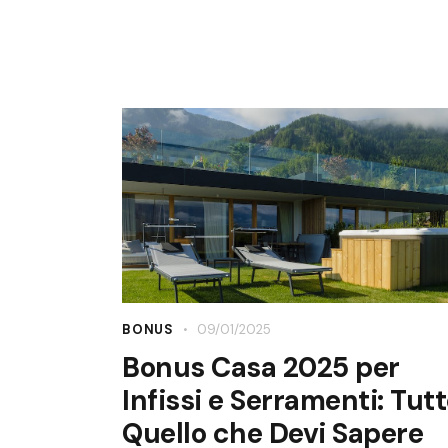
BONUS
09/01/2025
Bonus Casa 2025 per
Infissi e Serramenti: Tut
Quello che Devi Sapere