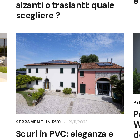
e
alzanti o traslanti: quale
scegliere ?
PE
P
W
SERRAMENTI IN PVC
21/11/2023
Scuri in PVC: eleganza e
d