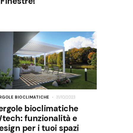
 Finestre!
RGOLE BIOCLIMATICHE
31/10/2023
ergole bioclimatiche
tech: funzionalità e
esign per i tuoi spazi