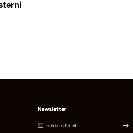
sterni
Newsletter
Iscrivi