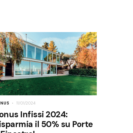
ONUS
11/01/2024
onus Infissi 2024:
isparmia il 50% su Porte