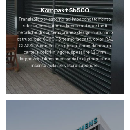
Kompakt Sb500
Frangisole per esterno ad impacchettamento
ridotto costituito da lamelle autoportanti
metalliche di contemporaneo design in alluminio
estruso lega 6060 T5 termo laccato, colori RAL
CLASSE A con finitura opaca, come da nostra
cartella colori in vigore, spessore 1,20mm,
larghezza 94mm accessoriate di guarnizione
inserita nella nervatura superiore.