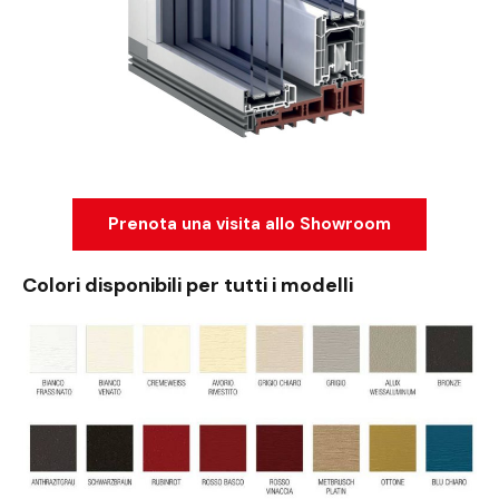
Prenota una visita allo Showroom
Colori disponibili per tutti i modelli