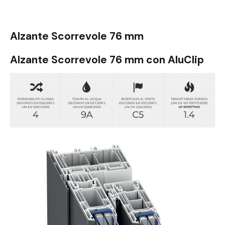
Alzante Scorrevole 76 mm
Alzante Scorrevole 76 mm con AluClip