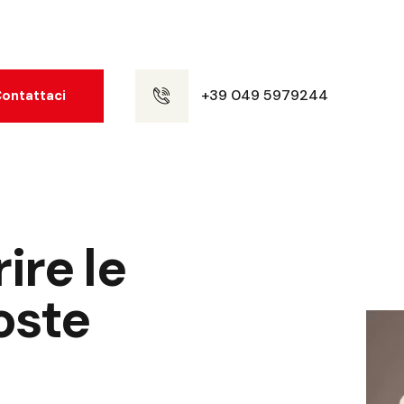
+39 049 5979244
ontattaci
ire le
oste