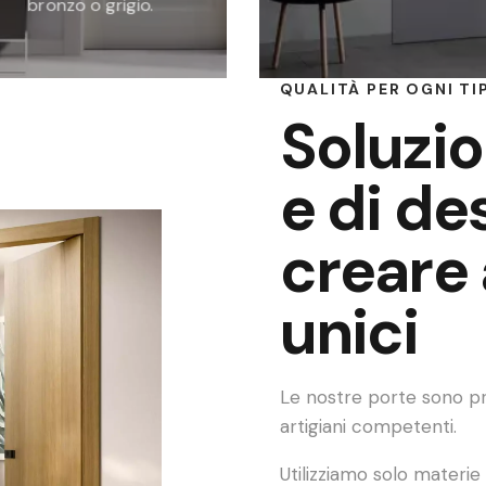
bronzo o grigio.
QUALITÀ PER OGNI TI
Soluzi
e di de
creare
unici
Le nostre porte sono prod
artigiani competenti.
Utilizziamo solo materie