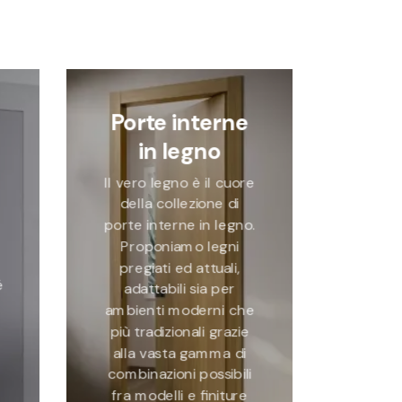
Porte interne
in legno
o
Il vero legno è il cuore
della collezione di
porte interne in legno.
Proponiamo legni
pregiati ed attuali,
é
adattabili sia per
ambienti moderni che
più tradizionali grazie
alla vasta gamma di
combinazioni possibili
fra modelli e finiture