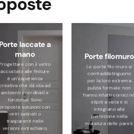
roposte
Porte laccate a
mano
Porte filomur
Progettare con il vetro
Le porte filo muro si
accostato alle finiture
contraddistinguono
è un’esperienza
per la loro estrema
creativa che dà vita ad
pulizia formale: non
ambienti coordinati e
hanno infatti cornici n
funzionali. Sono
stipiti a vista e si
proposte soluzioni con
integrano alla
vetri satinati o
perfezione nella
trasparenti nelle
muratura delle pareti.
versioni extrachiaro,