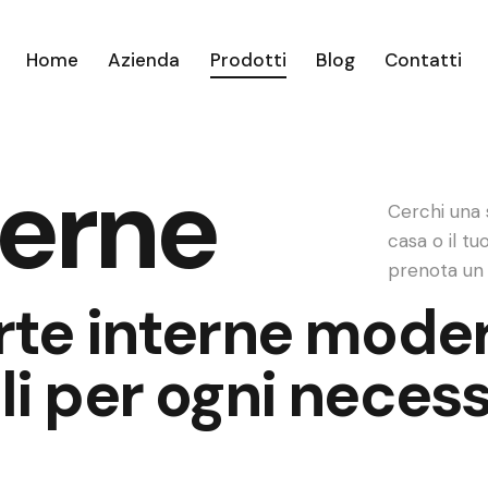
Home
Azienda
Prodotti
Blog
Contatti
terne
Cerchi una 
casa o il tu
prenota un
rte interne mode
li per ogni necess