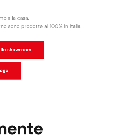
mbia la casa.
no sono prodotte al 100% in Italia.
 allo showroom
uogo
amente