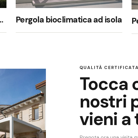
limatica con vetrate
Pergola bioclimatica ad isola
QUALITÀ CERTIFICAT
Tocca 
nostri 
vieni a
Prenota ora una visita 