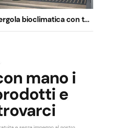
Pergola bioclimatica con tende
A
con mano i
prodotti e
 trovarci
gratuita e senza impegno al nostro