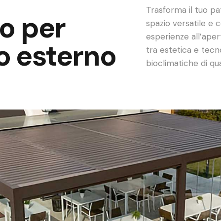
Trasforma il tuo pat
o per
spazio versatile e 
esperienze all’apert
io esterno
tra estetica e tecn
bioclimatiche di qua