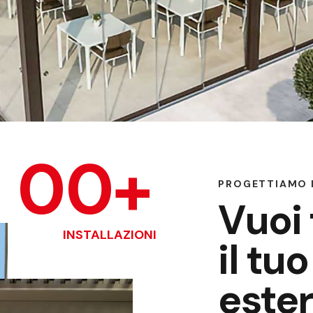
1
0
0
+
PROGETTIAMO I
Vuoi
INSTALLAZIONI
il tu
ester