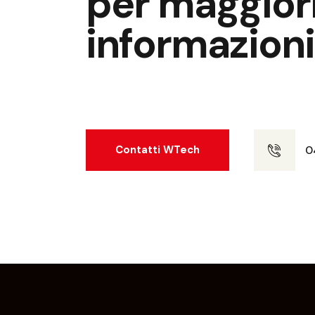
per maggior
informazioni
0
Contatti WTech