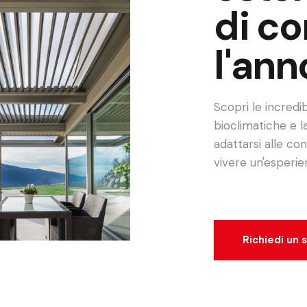
di co
l'ann
Scopri le incredib
bioclimatiche e l
adattarsi alle co
vivere un'esperie
Richiedi un 