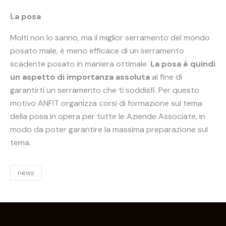
La posa
Molti non lo sanno, ma il miglior serramento del mondo
posato male, è meno efficace di un serramento
scadente posato in maniera ottimale.
La posa è quindi
un aspetto di importanza assoluta
al fine di
garantirti un serramento che ti soddisfi. Per questo
motivo ANFIT organizza corsi di formazione sul tema
della posa in opera per tutte le Aziende Associate, in
modo da poter garantire la massima preparazione sul
tema.
news