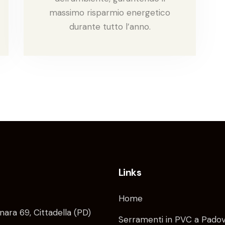
massimo risparmio energetico
durante tutto l’anno.
Links
Home
nara 69, Cittadella (PD)
Serramenti in PVC a Pado