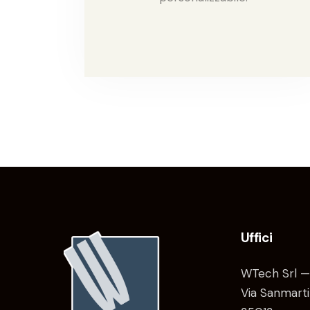
Uffici
WTech Srl —
Via Sanmarti